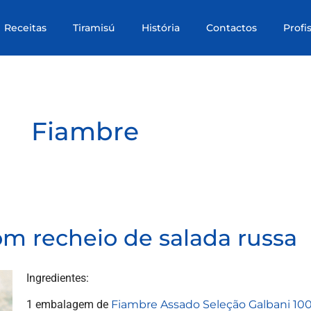
Receitas
Tiramisú
História
Contactos
Fiambre
om recheio de salada russa
Ingredientes:
1 embalagem de
Fiambre Assado Seleção Galbani 10