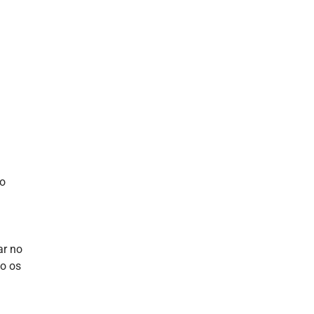
vo
ar no
do os